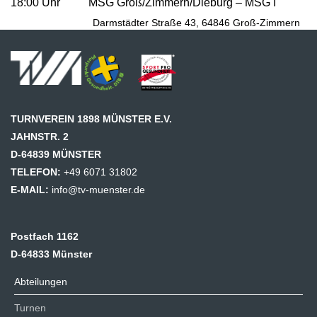
18:00 Uhr MSG Groß/Zimmern/Dieburg – MSG I
Darmstädter Straße 43, 64846 Groß-Zimmern
TURNVEREIN 1898 MÜNSTER E.V.
JAHNSTR. 2
D-64839 MÜNSTER
TELEFON:
+49 6071 31802
E-MAIL:
info@tv-muenster.de
Postfach 1162
D-64833 Münster
Abteilungen
Turnen