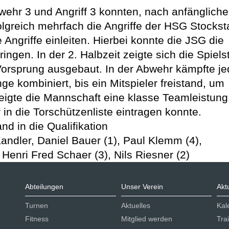
bwehr 3 und Angriff 3 konnten, nach anfängliche
olgreich mehrfach die Angriffe der HSG Stockst
Angriffe einleiten. Hierbei konnte die JSG die
ingen. In der 2. Halbzeit zeigte sich die Spiels
orsprung ausgebaut. In der Abwehr kämpfte je
ge kombiniert, bis ein Mitspieler freistand, um
eigte die Mannschaft eine klasse Teamleistung
 in die Torschützenliste eintragen konnte.
nd in die Qualifikation
ndler, Daniel Bauer (1), Paul Klemm (4),
 Henri Fred Schaer (3), Nils Riesner (2)
Abteilungen
Unser Verein
Akt
Turnen
Aktuelles
Kal
Fitness
Mitglied werden
Tra