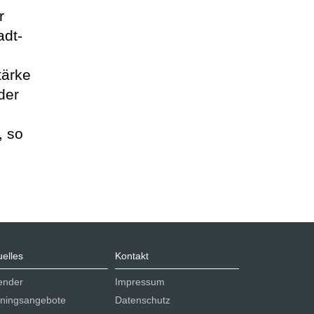
r
adt-
tärke
der
, so
uelles
Kontakt
ender
Impressum
iningsangebote
Datenschutz