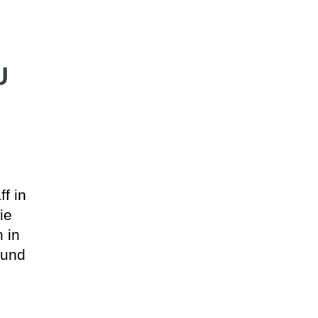
U
f in
ie
 in
rund