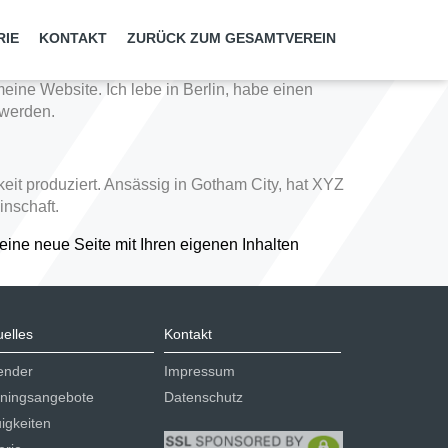
(bei den meisten Themes) in der Navigation
Seite mit einer Vorstellung für mögliche
RIE
KONTAKT
ZURÜCK ZUM GESAMTVEREIN
meine Website. Ich lebe in Berlin, habe einen
 werden.
eit produziert. Ansässig in Gotham City, hat XYZ
inschaft.
eine neue Seite mit Ihren eigenen Inhalten
uelles
Kontakt
ender
Impressum
iningsangebote
Datenschutz
igkeiten