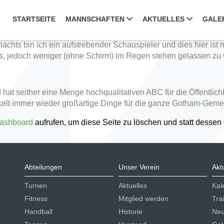
ich von Beiträgen, da sie stets an der selben Stelle bleibt und 
nem Impressum, der Datenschutzerklärung oder einer „Über uns“-
STARTSEITE
MANNSCHAFTEN
AKTUELLES
GALE
 stehen:
 nachts bin ich ein aufstrebender Schauspieler und dies hier ist 
 jedoch weniger (ohne Schirm) im Regen stehen gelassen zu
t seither eine Menge hochqualitativen ABC für die Öffentlichk
ckelt immer wieder großartige Dinge für die ganze Gotham-Geme
ashboard
aufrufen, um diese Seite zu löschen und statt dessen 
Abteilungen
Unser Verein
Akt
Turnen
Aktuelles
Kal
Fitness
Mitglied werden
Tra
Handball
Historie
Neu