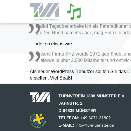
Dies ist eine Beispiel-Seite. Sie unterscheidet s
angezeigt wird. Die meisten Leute starten mit ei
Besucher der Website. Dort könnte zum Beispiel
Hallo! Tagsüber arbeite ich als Fahrradkurier,
großen Hund namens Jack, mag Piña Coladas,
…oder so etwas wie:
Unsere Firma XYZ wurde 1971 gegründet und ha
mittlerweile über 2.000 Mitarbeiter und entwi
Als neuer WordPress-Benutzer sollten Sie das
D
erstellen. Viel Spaß!
TURNVEREIN 1898 MÜNSTER E.V.
JAHNSTR. 2
D-64839 MÜNSTER
TELEFON:
+49 6071 31802
E-MAIL:
info@tv-muenster.de