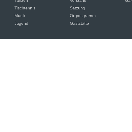
Tanzen
Vorstand
Gal
Tischtennis
Satzung
Musik
Organigramm
Jugend
Gaststätte